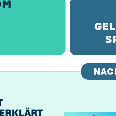
OM
GEL
S
NAC
T
 ERKLÄRT