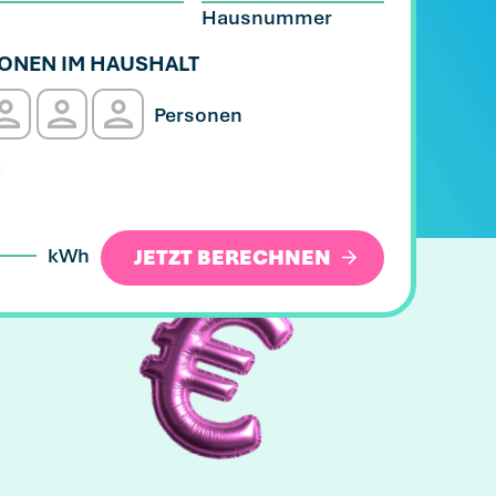
Hausnummer
ONEN IM HAUSHALT
Personen
onen
4 Personen
5 Personen
6 Personen
H
kWh
JETZT BERECHNEN