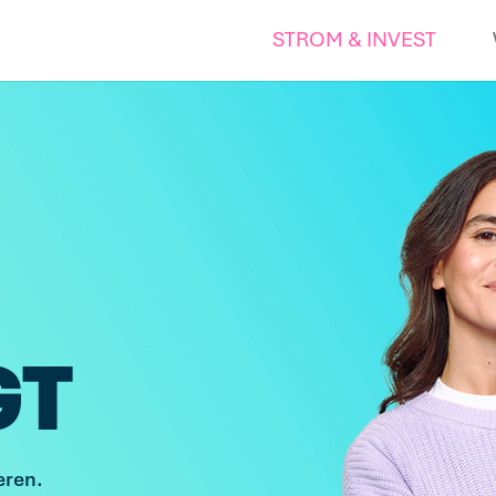
STROM & INVEST
GT
eren.