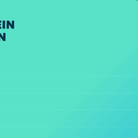
EIN
N